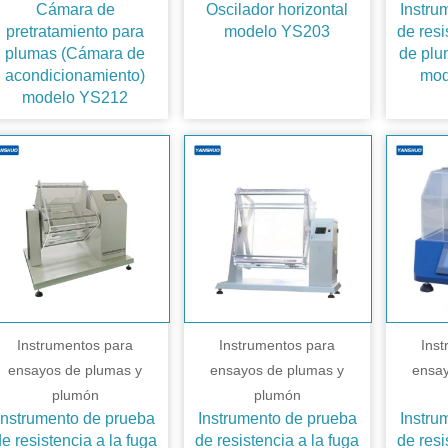
Cámara de
Oscilador horizontal
Instru
pretratamiento para
modelo YS203
de resi
plumas (Cámara de
de plu
acondicionamiento)
mod
modelo YS212
Instrumentos para
Instrumentos para
Ins
ensayos de plumas y
ensayos de plumas y
ensay
plumón
plumón
Instrumento de prueba
Instrumento de prueba
Instru
e resistencia a la fuga
de resistencia a la fuga
de resi