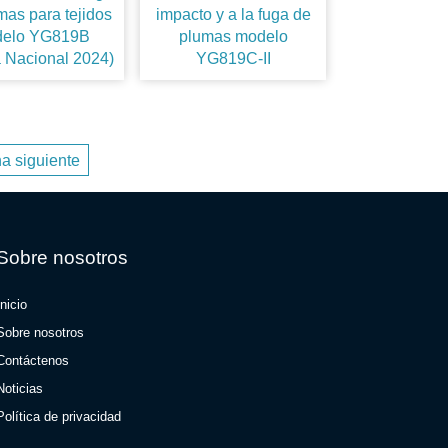
mas para tejidos
impacto y a la fuga de
elo YG819B
plumas modelo
 Nacional 2024)
YG819C-II
a siguiente
Sobre nosotros
Inicio
Sobre nosotros
Contáctenos
Noticias
Política de privacidad