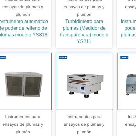
ensayos de plumas y
ensayos de plumas y
ensay
plumón
plumón
nstrumento automático
Turbidímetro para
Instru
de poder de relleno de
plumas (Medidor de
poder
plumas modelo YS818
transparencia) modelo
pluma
YS211
Instrumentos para
Instrumentos para
Ins
ensayos de plumas y
ensayos de plumas y
ensay
plumón
plumón