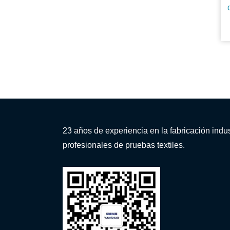
23 años de experiencia en la fabricación indus
profesionales de pruebas textiles.