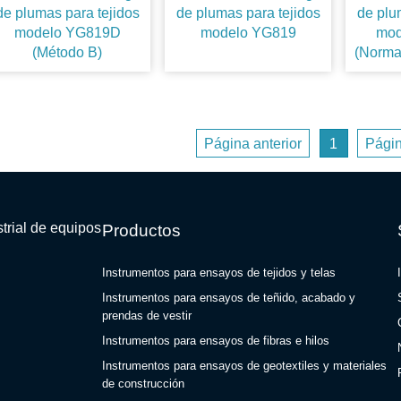
de plumas para tejidos
de plumas para tejidos
de plu
modelo YG819D
modelo YG819
mod
(Método B)
(Norma
Página anterior
1
Págin
trial de equipos
Productos
Instrumentos para ensayos de tejidos y telas
Instrumentos para ensayos de teñido, acabado y
prendas de vestir
Instrumentos para ensayos de fibras e hilos
Instrumentos para ensayos de geotextiles y materiales
de construcción