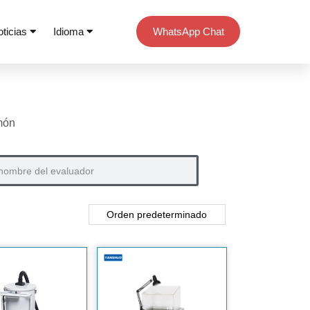
oticias
Idioma
WhatsApp Chat
món