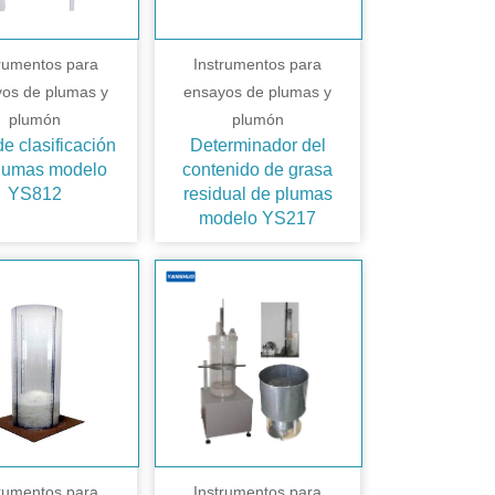
trumentos para
Instrumentos para
os de plumas y
ensayos de plumas y
plumón
plumón
e clasificación
Determinador del
lumas modelo
contenido de grasa
YS812
residual de plumas
modelo YS217
trumentos para
Instrumentos para