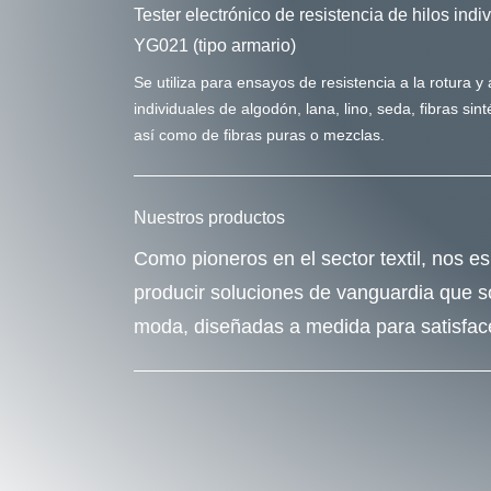
Tester electrónico de resistencia de hilos ind
YG021 (tipo armario)
Se utiliza para ensayos de resistencia a la rotura y
individuales de algodón, lana, lino, seda, fibras sint
así como de fibras puras o mezclas.
Nuestros productos
Como pioneros en el sector textil, nos e
producir soluciones de vanguardia que so
moda, diseñadas a medida para satisfac