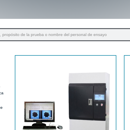
a
ca
de