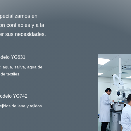
specializamos en
n confiables y a la
er sus necesidades.
 modelo YG631
r, agua, saliva, agua de
de textiles.
 modelo YG742
jidos de lana y tejidos